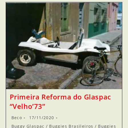
Primeira Reforma do Glaspac
“Velho’73”
Beco
17/11/2020
Buggy Glaspac
/
Buggies Brasileiros
/
Buggies