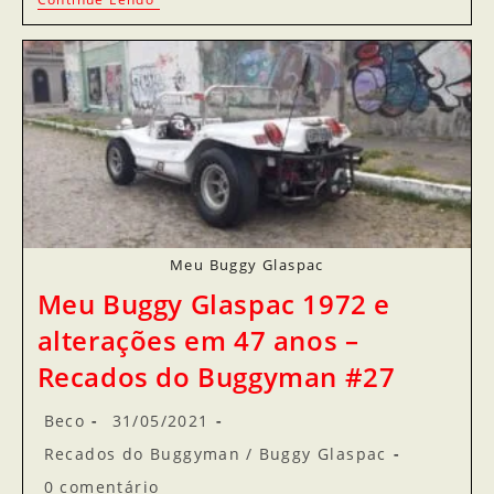
Meu Buggy Glaspac
Meu Buggy Glaspac 1972 e
alterações em 47 anos –
Recados do Buggyman #27
Beco
31/05/2021
Recados do Buggyman
/
Buggy Glaspac
0 comentário