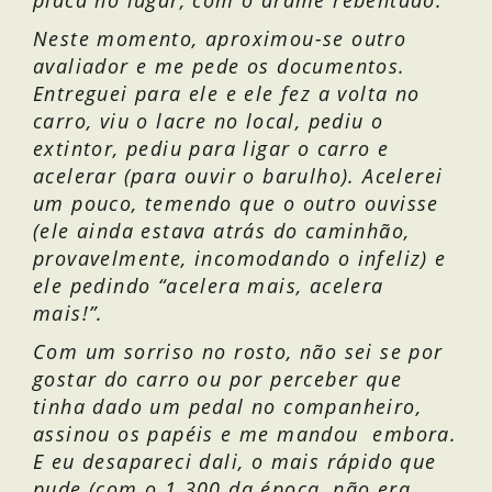
placa no lugar, com o arame rebentado.
Neste momento, aproximou-se outro
avaliador e me pede os documentos.
Entreguei para ele e ele fez a volta no
carro, viu o lacre no local, pediu o
extintor, pediu para ligar o carro e
acelerar (para ouvir o barulho). Acelerei
um pouco, temendo que o outro ouvisse
(ele ainda estava atrás do caminhão,
provavelmente, incomodando o infeliz) e
ele pedindo “acelera mais, acelera
mais!”.
Com um sorriso no rosto, não sei se por
gostar do carro ou por perceber que
tinha dado um pedal no companheiro,
assinou os papéis e me mandou embora.
E eu desapareci dali, o mais rápido que
pude (com o 1.300 da época, não era