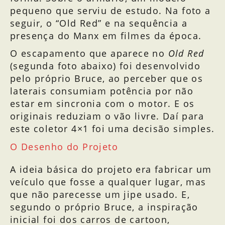
pequeno que serviu de estudo. Na foto a
seguir, o “Old Red” e na sequência a
presença do Manx em filmes da época.
O escapamento que aparece no
Old Red
(segunda foto abaixo) foi desenvolvido
pelo próprio Bruce, ao perceber que os
laterais consumiam potência por não
estar em sincronia com o motor. E os
originais reduziam o vão livre. Daí para
este coletor 4×1 foi uma decisão simples.
Elvis Presley e um buggy Manx no
Manx Buggy motor Corvair. The
O Desenho do Projeto
Meyers Manx com sinaleira de Fusca
Bruce e seu original Manx I
filme Live a Little Love a Little
Thomas Crown Affair, 1968
A ideia básica do projeto era fabricar um
veículo que fosse a qualquer lugar, mas
que não parecesse um jipe usado. E,
segundo o próprio Bruce, a inspiração
inicial foi dos carros de cartoon,