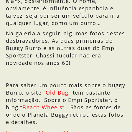
Manx, posteriormente. O nome,
obviamente, é influência espanhola e,
talvez, seja por ser um veículo para ir a
qualquer lugar, como um burro…
Na galeria a seguir, algumas fotos destes
desbravadores. As duas primeiras do
Buggy Burro e as outras duas do Empi
Sportster. Chassi tubular não era
novidade nos anos 60!
Chassi tubular do Burro
Empi Sportster
Empi Sporster
Buggy Burro
Para saber um pouco mais sobre o buggy
Burro, o site “
Old Bug
” tem bastante
informação. Sobre o Empi Sportster, o
blog “
Beach Wheels
” . Sãos as fontes de
onde o Planeta Buggy retirou estas fotos
e detalhes.