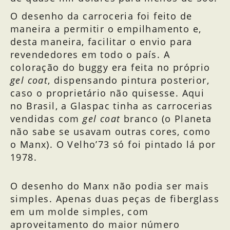
O desenho da carroceria foi feito de
maneira a permitir o empilhamento e,
desta maneira, facilitar o envio para
revendedores em todo o país. A
coloração do buggy era feita no próprio
gel coat
, dispensando pintura posterior,
caso o proprietário não quisesse. Aqui
no Brasil, a Glaspac tinha as carrocerias
vendidas com
gel coat
branco (o Planeta
não sabe se usavam outras cores, como
o Manx). O Velho’73 só foi pintado lá por
1978.
Carro do Pato Donald, inspiração
O desenho do Manx não podia ser mais
Desenho esquemático do Manx
Carrocerias emplilháveis
Facilidade de transporte
do Manx
simples. Apenas duas peças de fiberglass
em um molde simples, com
aproveitamento do maior número