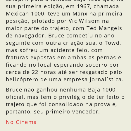
sua primeira edição, em 1967, chamada
Mexican 1000, teve um Manx na primeira
posição, pilotado por Vic Wilsom na
maior parte do trajeto, com Ted Mangels
de navegador. Bruce competiu no ano
seguinte com outra criação sua, o Towd,
mas sofreu um acidente feio, com
fraturas expostas em ambas as pernas e
ficando no local esperando socorro por
cerca de 22 horas até ser resgatado pelo
helicóptero de uma empresa jornalística.
Bruce não ganhou nenhuma Baja 1000
oficial, mas tem o privilégio de ter feito o
trajeto que foi consolidado na prova e,
portanto, seu primeiro vencedor.
No livro Call to Baja, autografado
No Cinema
Capa da Revista Hot Rod de 1966
Car and Driver de abril de 1967
Bruce e Ted Mangels
para o Planeta