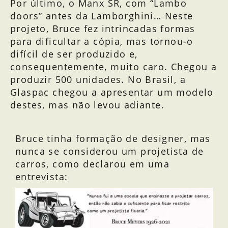
Por último, o Manx SR, com “Lambo
doors” antes da Lamborghini… Neste
projeto, Bruce fez intrincadas formas
para dificultar a cópia, mas tornou-o
difícil de ser produzido e,
consequentemente, muito caro. Chegou a
produzir 500 unidades. No Brasil, a
Glaspac chegou a apresentar um modelo
destes, mas não levou adiante.
Bruce e as carrocerias originais do
Resorter de Jon Carlson - CA
Manx Towd
Manx SR
Bruce tinha formação de designer, mas
Manx II
nunca se considerou um projetista de
carros, como declarou em uma
entrevista: