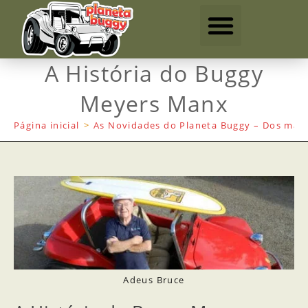
A História do Buggy
Meyers Manx
Página inicial
>
As Novidades do Planeta Buggy – Dos mais
Adeus Bruce