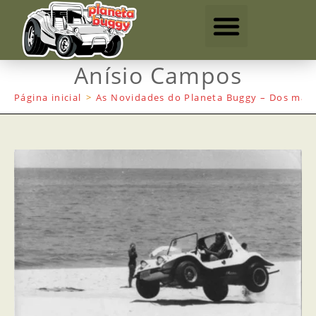
Anísio Campos
Página inicial
>
As Novidades do Planeta Buggy – Dos mais