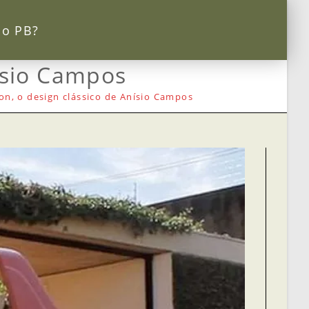
 o PB?
ísio Campos
n, o design clássico de Anísio Campos