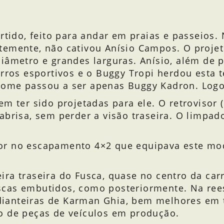
rtido, feito para andar em praias e passeios. 
temente, não cativou Anísio Campos. O projet
iâmetro e grandes larguras. Anísio, além de p
arros esportivos e o Buggy Tropi herdou esta 
nome passou a ser apenas Buggy Kadron. Logo
m ter sido projetadas para ele. O retrovisor (
abrisa, sem perder a visão traseira. O limpad
or no escapamento 4×2 que equipava este mod
ra traseira do Fusca, quase no centro da car
scas embutidos, como posteriormente. Na ree
s dianteiras de Karman Ghia, bem melhores em 
o de peças de veículos em produção.