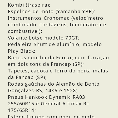
Kombi (traseira);
Espelhos de moto (Yamanha YBR);
Instrumentos Cronomac (velocímetro
combinado, contagiros, temperatura e
combustível);
Volante Lotse modelo 70GT;
Pedaleira Shutt de alumínio, modelo
Play Black;
Bancos concha da Fercar, com forração
em dois tons da Francap (SP);
Tapetes, capota e forro do porta-malas
da Fancap (SP);
Rodas gaúchas do Alemão de Bento
Gonçalves-RS, 14×6 e 15×8;
Pneus Hankook Dynamic RA03
255/60R15 e General Altimax RT
175/65R14;
Estepe fininho com pneu de moto