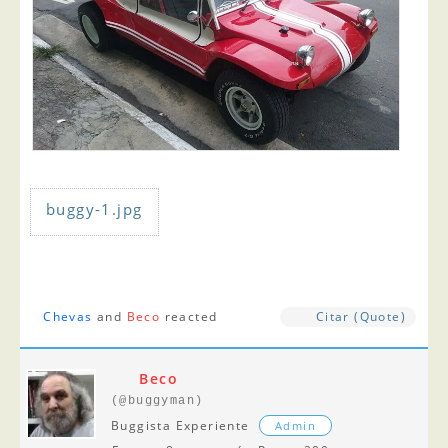
buggy-1.jpg
Chevas
and
Beco
reacted
Citar (Quote)
Beco
(@buggyman)
Buggista Experiente
Admin