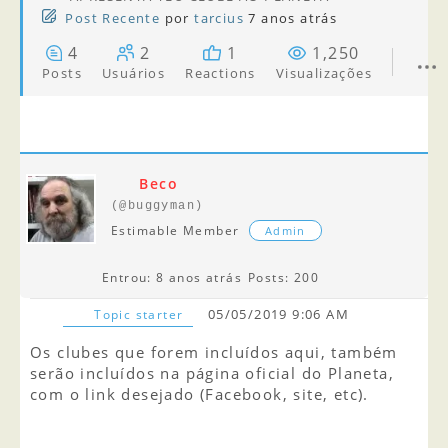
Post Recente
por
tarcius
7 anos atrás
4
2
1
1,250
Posts
Usuários
Reactions
Visualizações
Beco
(@buggyman)
Estimable Member
Admin
Entrou: 8 anos atrás
Posts: 200
05/05/2019 9:06 AM
Topic starter
Os clubes que forem incluídos aqui, também
serão incluídos na página oficial do Planeta,
com o link desejado (Facebook, site, etc).