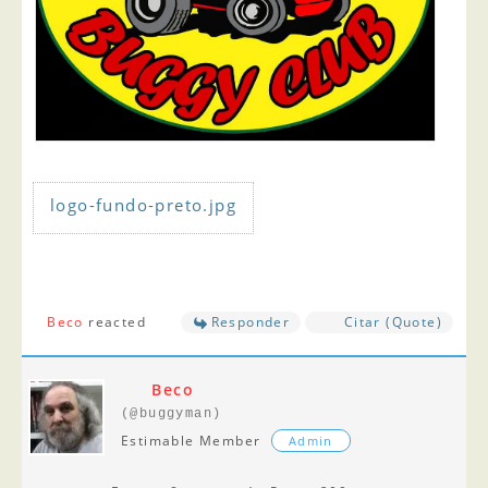
logo-fundo-preto.jpg
Beco
reacted
Responder
Citar (Quote)
Beco
(@buggyman)
Estimable Member
Admin