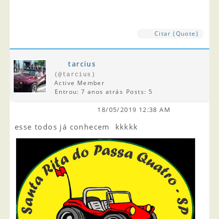
Citar (Quote)
tarcius
(@tarcius)
Active Member
Entrou: 7 anos atrás
Posts: 5
18/05/2019 12:38 AM
esse todos já conhecem kkkkk