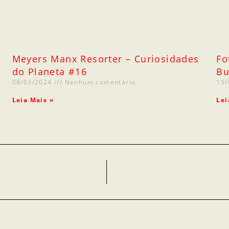
Meyers Manx Resorter – Curiosidades
Fo
do Planeta #16
Bu
08/03/2024
Nenhum comentário
15
Leia Mais »
Lei