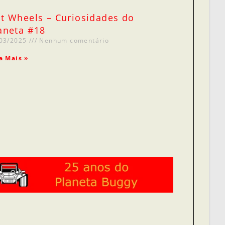
t Wheels – Curiosidades do
aneta #18
/03/2025
Nenhum comentário
a Mais »