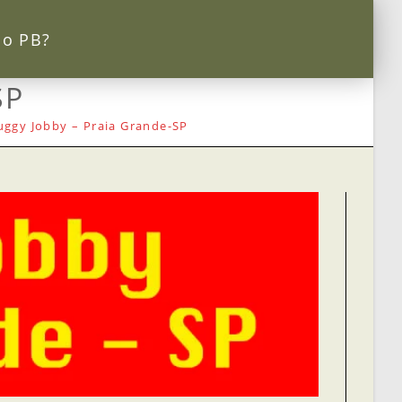
 o PB?
SP
uggy Jobby – Praia Grande-SP