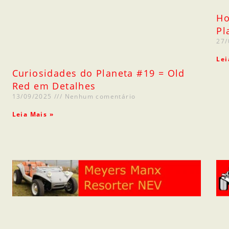
Ho
Pl
27
Lei
Curiosidades do Planeta #19 = Old
Red em Detalhes
13/09/2025
Nenhum comentário
Leia Mais »