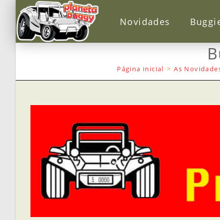
Novidades
Buggi
B
Página inicial
>
As Novidades