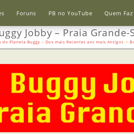
es
Foruns
PB no YouTube
Quem Faz
uggy Jobby – Praia Grande-
 do Planeta Buggy – Dos mais Recentes aos mais Antigos
>
B