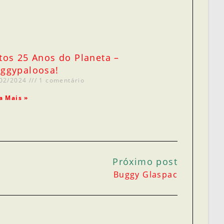
tos 25 Anos do Planeta –
ggypaloosa!
/02/2024
1 comentário
a Mais »
Próximo post
Buggy Glaspac