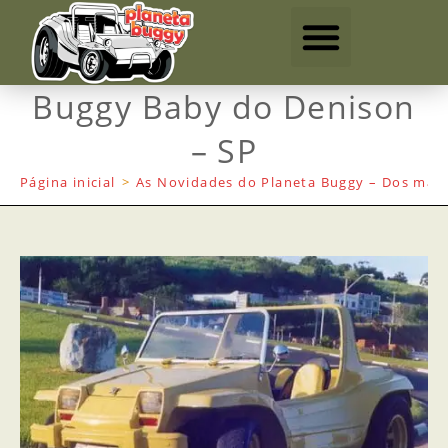
Buggy Baby do Denison
– SP
Página inicial
>
As Novidades do Planeta Buggy – Dos mais