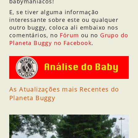
babymaníacos!
E, se tiver alguma informação
interessante sobre este ou qualquer
outro buggy, coloca ali embaixo nos
comentários, no
Fórum
ou no
Grupo do
Planeta Buggy no Facebook
.
As Atualizações mais Recentes do
Planeta Buggy