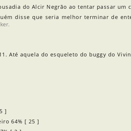
ousadia do Alcir Negrão ao tentar passar um 
guém disse que seria melhor terminar de ent
ker.
11. Até aquela do esqueleto do buggy do Vivin
Foto 4 - K2 - Apresentando seu buggy
Foto 3 - Becker - Negrão no atoleiro
Foto 2 - Mario - Canavieiras-BA
Foto 5 - Vivinho - Hein!?!?
Foto 1 - Ed - Pescaria
5 ]
iro 64% [ 25 ]