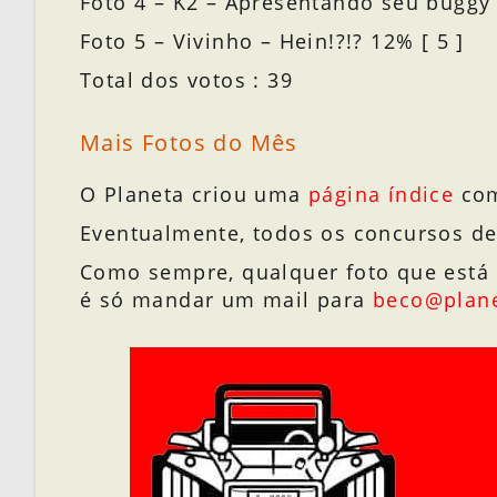
Foto 4 – K2 – Apresentando seu buggy 
Foto 5 – Vivinho – Hein!?!? 12% [ 5 ]
Total dos votos : 39
Mais Fotos do Mês
O Planeta criou uma
página índice
com
Eventualmente, todos os concursos de
Como sempre, qualquer foto que está no
é só mandar um mail para
beco@plan