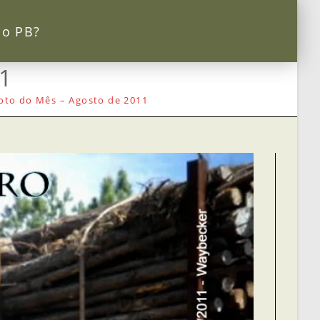
 o PB?
1
oto do Mês – Agosto de 2011