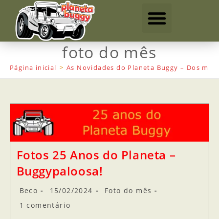
foto do mês
Página inicial
>
As Novidades do Planeta Buggy – Dos mais
Fotos 25 Anos do Planeta –
Buggypaloosa!
Beco
15/02/2024
Foto do mês
1 comentário