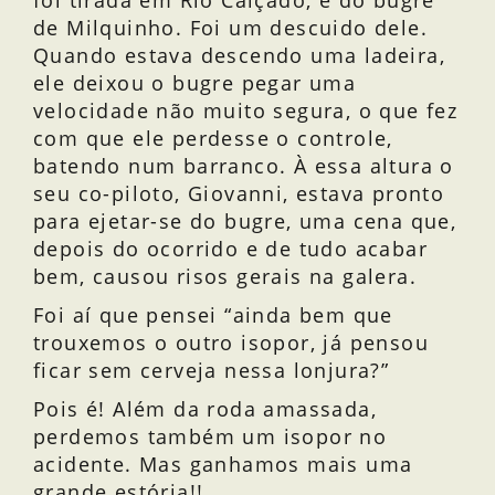
foi tirada em Rio Calçado, é do bugre
de Milquinho. Foi um descuido dele.
Quando estava descendo uma ladeira,
ele deixou o bugre pegar uma
velocidade não muito segura, o que fez
com que ele perdesse o controle,
batendo num barranco. À essa altura o
seu co-piloto, Giovanni, estava pronto
para ejetar-se do bugre, uma cena que,
depois do ocorrido e de tudo acabar
bem, causou risos gerais na galera.
Foi aí que pensei “ainda bem que
trouxemos o outro isopor, já pensou
ficar sem cerveja nessa lonjura?”
Pois é! Além da roda amassada,
perdemos também um isopor no
acidente. Mas ganhamos mais uma
grande estória!!