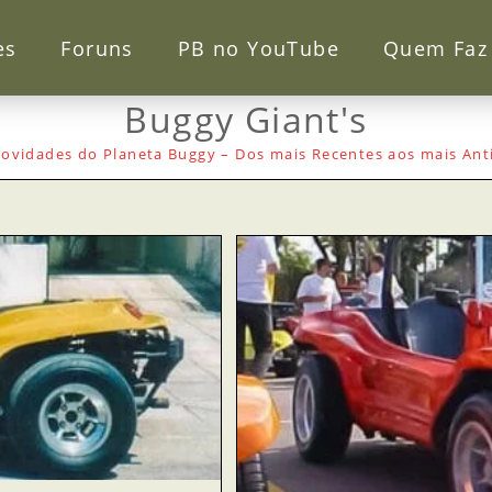
es
Foruns
PB no YouTube
Quem Faz
Buggy Giant's
ovidades do Planeta Buggy – Dos mais Recentes aos mais Ant