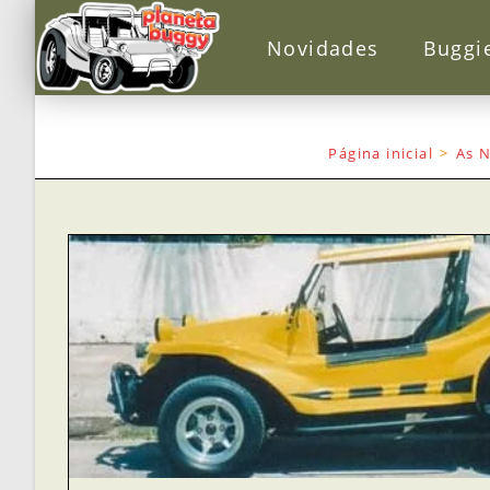
Novidades
Buggi
Página inicial
>
As N