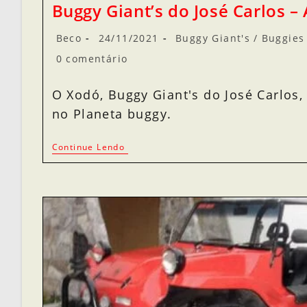
Buggy Giant’s do José Carlos –
Beco
24/11/2021
Buggy Giant's
/
Buggies 
0 comentário
O Xodó, Buggy Giant's do José Carlos,
no Planeta buggy.
Continue Lendo