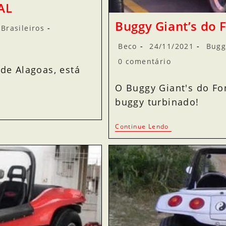
 AL
Buggy Giant’s do 
Brasileiros
Beco
24/11/2021
Bugg
0 comentário
 de Alagoas, está
O Buggy Giant's do Fo
buggy turbinado!
Continue Lendo