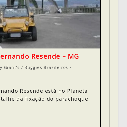
 Fernando Resende – MG
y Giant's
/
Buggies Brasileiros
rnando Resende está no Planeta
etalhe da fixação do parachoque