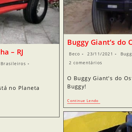
Buggy Giant’s do 
ha – RJ
Beco
23/11/2021
Bugg
2 comentários
Brasileiros
O Buggy Giant's do Os
Buggy!
stá no Planeta
Continue Lendo