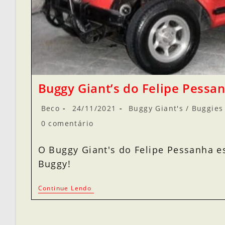
Buggy Giant’s do Felipe Pessan
Beco
24/11/2021
Buggy Giant's
/
Buggies 
0 comentário
O Buggy Giant's do Felipe Pessanha e
Buggy!
Continue Lendo