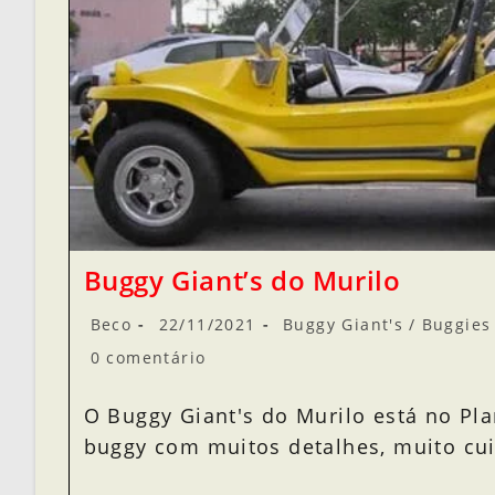
Buggy Giant’s do Murilo
Beco
22/11/2021
Buggy Giant's
/
Buggies 
0 comentário
O Buggy Giant's do Murilo está no Pl
buggy com muitos detalhes, muito cu