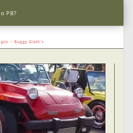
 o PB?
igos
>
Buggy Giant's