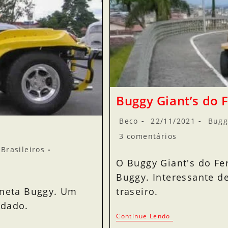
Buggy Giant’s do
Beco
22/11/2021
Bugg
3 comentários
Brasileiros
O Buggy Giant's do Fe
Buggy. Interessante d
traseiro.
aneta Buggy. Um
idado.
Continue Lendo