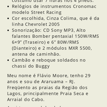
costumo usar 7 libras nos 4 pneus.
Relógios de instrumentos Cronomac
modelo Street Racing
Cor escolhida, Cinza Colima, que é da
linha Chevrolet 2005
Sonorização: CD Sony MP3, Alto
falantes Bomber pentaxial 150W/RMS
6×9” (Traseiro) e 6” 80W/RMS
(Dianteiro) e 2 módulos MXR 5500,
antena de caminhão.
Cambão e reboque soldados no
chassi do Buggy
Meu nome é Flávio Moore, tenho 29
anos e sou de Araruama – RJ.
Freqüento as praias da Região dos
Lagos, principalmente Praia Seca e
Arraial do Cabo.