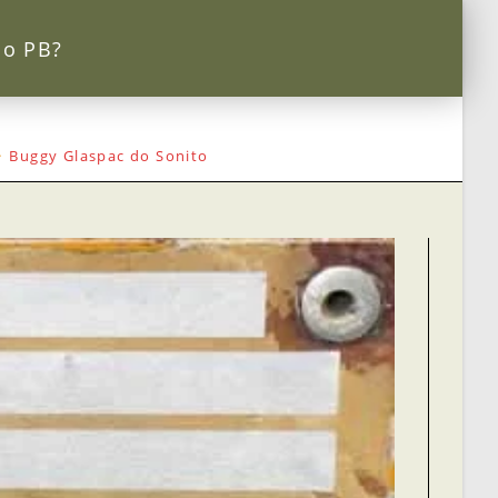
 o PB?
>
Buggy Glaspac do Sonito