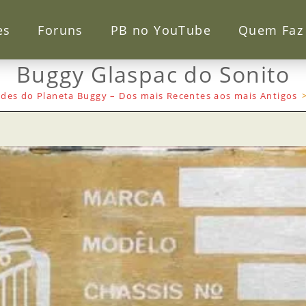
es
Foruns
PB no YouTube
Quem Faz
Buggy Glaspac do Sonito
des do Planeta Buggy – Dos mais Recentes aos mais Antigos