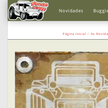
Novidades
Buggi
Página inicial
>
As Novida