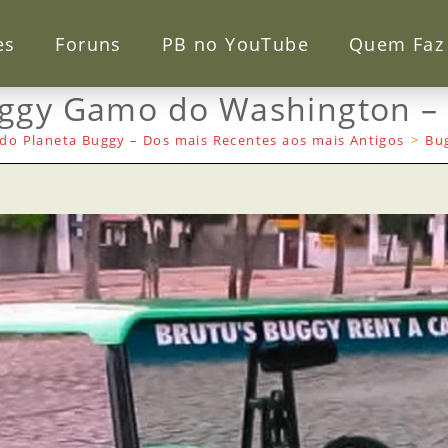
es
Foruns
PB no YouTube
Quem Faz
ggy Gamo do Washington –
do Planeta Buggy – Dos mais Recentes aos mais Antigos
>
Bu