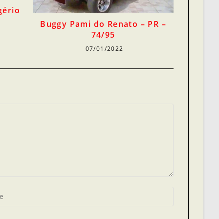
gério
Buggy Pami do Renato – PR –
74/95
07/01/2022