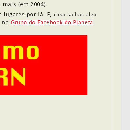
m mais (em 2004).
 lugares por lá! E,
caso saibas algo
 no
Grupo do Facebook do Planeta
.