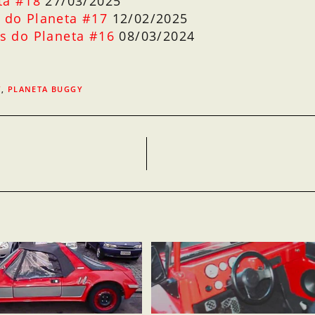
ta #18
27/03/2025
 do Planeta #17
12/02/2025
s do Planeta #16
08/03/2024
Y
,
PLANETA BUGGY