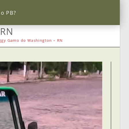
 o PB?
 RN
ggy Gamo do Washington – RN