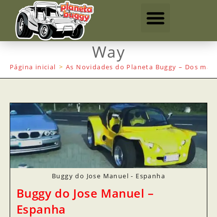
Way
Página inicial
>
As Novidades do Planeta Buggy – Dos mais
Buggy do Jose Manuel - Espanha
Buggy do Jose Manuel –
Espanha