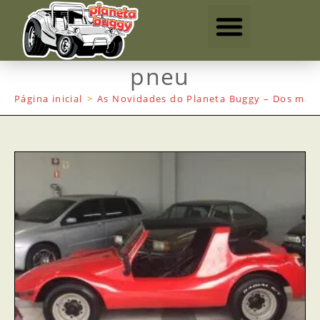
pneu
Página inicial
>
As Novidades do Planeta Buggy – Dos mais