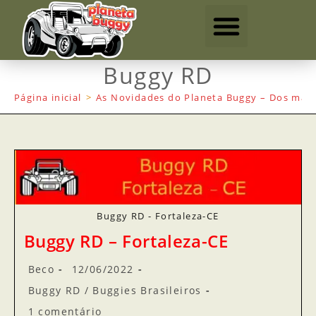
Buggy RD
Página inicial
>
As Novidades do Planeta Buggy – Dos mais
Buggy RD - Fortaleza-CE
Buggy RD – Fortaleza-CE
Beco
12/06/2022
Buggy RD
/
Buggies Brasileiros
1 comentário